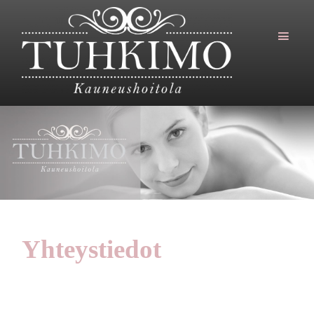
Hyppää
pääsisältöön
Kauneushoitola
Tuhkimo
Yhteystiedot